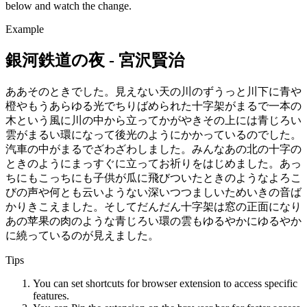
below and watch the change.
Example
銀河鉄道の夜 -
宮沢賢治
ああそのときでした。見えない天の川のずうっと川下に青や
橙やもうあらゆる光でちりばめられた十字架がまるで一本の
木という風に川の中から立ってかがやきその上には青じろい
雲がまるい環になって後光のようにかかっているのでした。
汽車の中がまるでざわざわしました。みんなあの北の十字の
ときのようにまっすぐに立ってお祈りをはじめました。あっ
ちにもこっちにも子供が瓜に飛びついたときのようなよろこ
びの声や何とも云いようない深いつつましいためいきの音ば
かりきこえました。そしてだんだん十字架は窓の正面になり
あの苹果の肉のような青じろい環の雲もゆるやかにゆるやか
に繞っているのが見えました。
Tips
You can set shortcuts for browser extension to access specific
features.